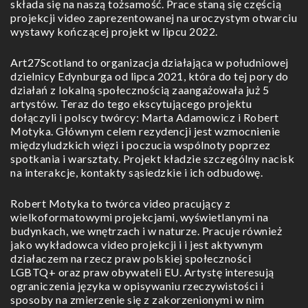
składa się na naszą tożsamość. Prace staną się częścią
projekcji video zaprezentowanej na uroczystym otwarciu
wystawy kończącej projekt w lipcu 2022.
Art27Scotland to organizacja działająca w południowej
dzielnicy Edynburga od lipca 2021, która do tej pory do
działań z lokalną społecznością zaangażowała już 5
artystów. Teraz do tego ekscytującego projektu
dołączyli i polscy twórcy: Marta Adamowicz i Robert
Motyka. Głównym celem rezydencji jest wzmocnienie
międzyludzkich więzi i poczucia wspólnoty poprzez
spotkania i warsztaty. Projekt kładzie szczególny nacisk
na interakcje, kontakty sąsiedzkie i ich odbudowę.
Robert Motyka to twórca video pracujący z
wielkoformatowymi projekcjami, wyświetlanymi na
budynkach, we wnętrzach i w naturze. Pracuje również
jako wykładowca video projekcji i i jest aktywnym
działaczem na rzecz praw polskiej społeczności
LGBTQ+ oraz praw obywateli EU. Artystę interesują
ograniczenia języka w opisywaniu rzeczywistości i
sposoby na zmierzenie się z zakorzenionymi w nim